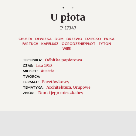
U płota
P-17347
CHUSTA
DEWIZKA
DOM
DRZEWO
DZIECKO
FAJKA
FARTUCH
KAPELUSZ
OGRODZENIE/PŁOT
TYTOŃ
WIEŚ
Odbitka papierowa
TECHNIKA:
lata 1910.
CZAS:
Austria
MIEJSCE:
TWÓRCA:
Pocztówkowy
FORMAT:
Architektura
Grupowe
TEMATYKA:
Dom i jego mieszkańcy
ZBIÓR: