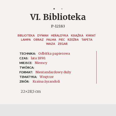
VI. Biblioteka
P-12183
BIBLIOTEKA
DYWAN
HERALDYKA
KSIĄŻKA
KWIAT
LAMPA
OBRAZ
PALMA
PIEC
RZEŹBA
TAPETA
WAZA
ZEGAR
Odbitka papierowa
TECHNIKA:
lata 1890.
CZAS:
Niemcy
MIEJSCE:
TWÓRCA:
Niestandardowy duży
FORMAT:
Wnętrze
TEMATYKA:
Kraina żyrandoli
ZBIÓR:
22×28,5 cm