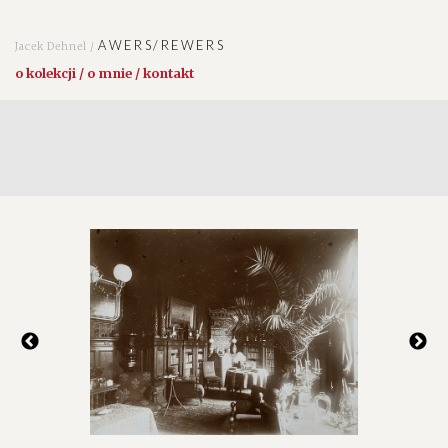
AWERS/REWERS
Jacek Dehnel /
o kolekcji / o mnie / kontakt