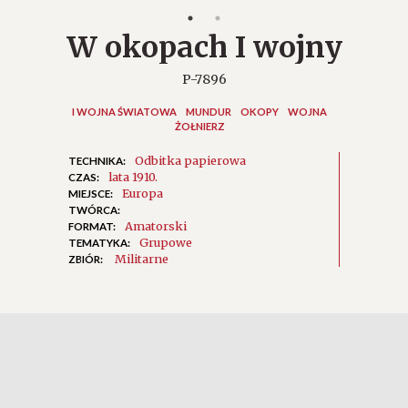
W okopach I wojny
P-7896
I WOJNA ŚWIATOWA
MUNDUR
OKOPY
WOJNA
ŻOŁNIERZ
Odbitka papierowa
TECHNIKA:
lata 1910.
CZAS:
Europa
MIEJSCE:
TWÓRCA:
Amatorski
FORMAT:
Grupowe
TEMATYKA:
Militarne
ZBIÓR: