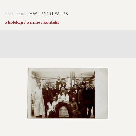
AWERS/REWERS
Jacek Dehnel /
o kolekcji / o mnie / kontakt