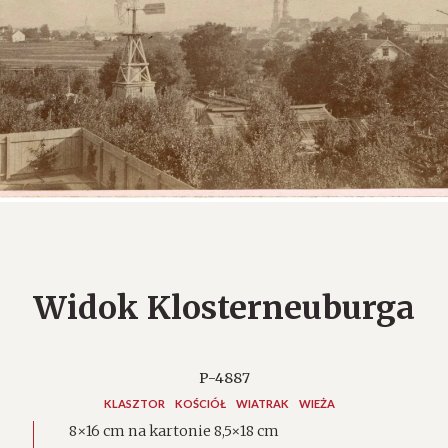
Widok Klosterneuburga
P-4887
KLASZTOR
KOŚCIÓŁ
WIATRAK
WIEŻA
8×16 cm na kartonie 8,5×18 cm