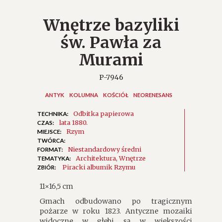
Wnętrze bazyliki
św. Pawła za
Murami
P-7946
ANTYK
KOLUMNA
KOŚCIÓŁ
NEORENESANS
Odbitka papierowa
TECHNIKA:
lata 1880.
CZAS:
Rzym
MIEJSCE:
TWÓRCA:
Niestandardowy średni
FORMAT:
Architektura
Wnętrze
TEMATYKA:
Piracki albumik Rzymu
ZBIÓR:
11×16,5 cm
Gmach odbudowano po tragicznym
pożarze w roku 1823. Antyczne mozaiki
widoczne w głębi są w większości