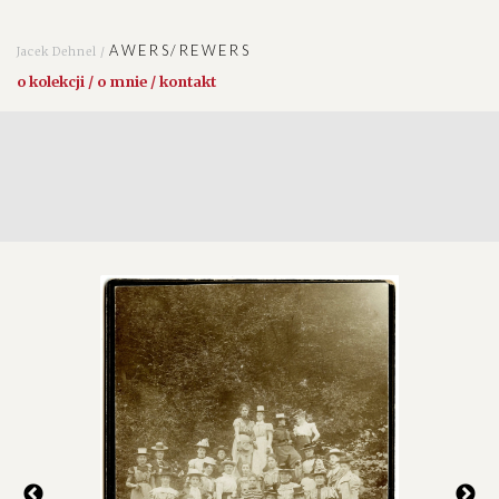
AWERS/REWERS
Jacek Dehnel /
o kolekcji / o mnie / kontakt