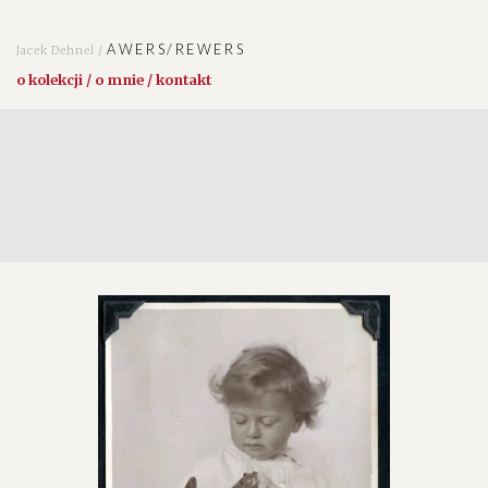
AWERS/REWERS
Jacek Dehnel /
o kolekcji / o mnie / kontakt