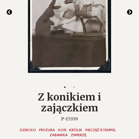
Z konikiem i
zajączkiem
P-15339
DZIECKO
FRYZURA
KOŃ
KRÓLIK
PIECZĘĆ/STEMPEL
ZABAWKA
ZWIERZĘ