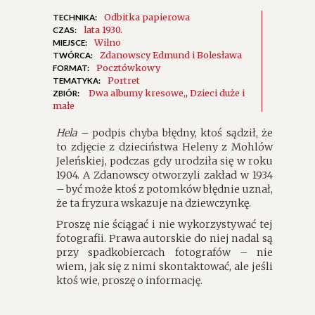
Odbitka papierowa
TECHNIKA:
lata 1930.
CZAS:
Wilno
MIEJSCE:
Zdanowscy Edmund i Bolesława
TWÓRCA:
Pocztówkowy
FORMAT:
Portret
TEMATYKA:
Dwa albumy kresowe
,
Dzieci duże i
ZBIÓR:
małe
Hela –
podpis chyba błędny, ktoś sądził, że
to zdjęcie z dzieciństwa Heleny z Mohlów
Jeleńskiej, podczas gdy urodziła się w roku
1904. A Zdanowscy otworzyli zakład w 1934
– być może ktoś z potomków błędnie uznał,
że ta fryzura wskazuje na dziewczynkę.
Proszę nie ściągać i nie wykorzystywać tej
fotografii. Prawa autorskie do niej nadal są
przy spadkobiercach fotografów – nie
wiem, jak się z nimi skontaktować, ale jeśli
ktoś wie, proszę o informację.