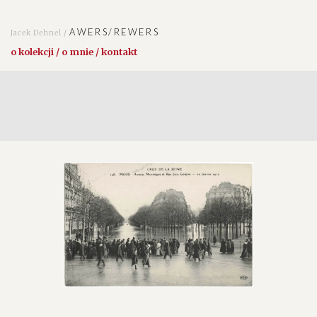
AWERS/REWERS
Jacek Dehnel /
o kolekcji / o mnie / kontakt