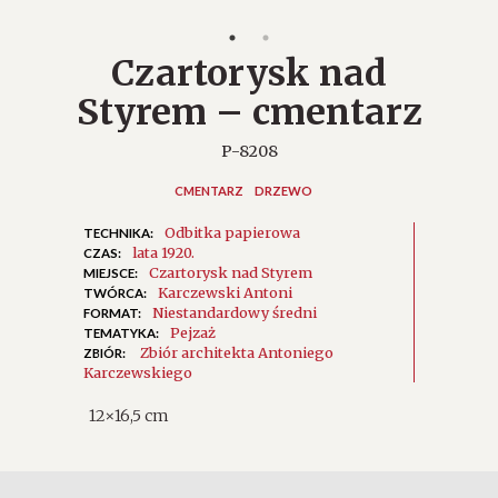
Czartorysk nad
Styrem – cmentarz
P-8208
CMENTARZ
DRZEWO
Odbitka papierowa
TECHNIKA:
lata 1920.
CZAS:
Czartorysk nad Styrem
MIEJSCE:
Karczewski Antoni
TWÓRCA:
Niestandardowy średni
FORMAT:
Pejzaż
TEMATYKA:
Zbiór architekta Antoniego
ZBIÓR:
Karczewskiego
12×16,5 cm