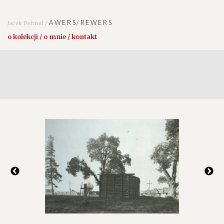
AWERS/REWERS
Jacek Dehnel /
o kolekcji / o mnie / kontakt