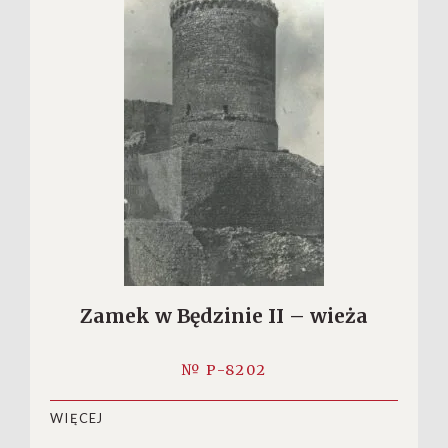
Zamek w Będzinie II – wieża
№ P-8202
WIĘCEJ