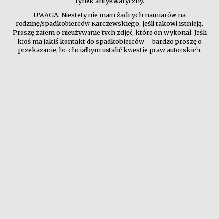
rynek antykwaryczny.
UWAGA: Niestety nie mam żadnych namiarów na
rodzinę/spadkobierców Karczewskiego, jeśli takowi istnieją.
Proszę zatem o nieużywanie tych zdjęć, które on wykonał. Jeśli
ktoś ma jakiś kontakt do spadkobierców – bardzo proszę o
przekazanie, bo chciałbym ustalić kwestie praw autorskich.