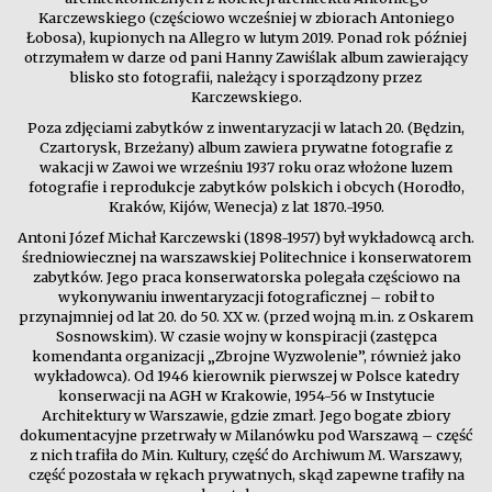
Karczewskiego (częściowo wcześniej w zbiorach Antoniego
Łobosa), kupionych na Allegro w lutym 2019. Ponad rok później
otrzymałem w darze od pani Hanny Zawiślak album zawierający
blisko sto fotografii, należący i sporządzony przez
Karczewskiego.
Poza zdjęciami zabytków z inwentaryzacji w latach 20. (Będzin,
Czartorysk, Brzeżany) album zawiera prywatne fotografie z
wakacji w Zawoi we wrześniu 1937 roku oraz włożone luzem
fotografie i reprodukcje zabytków polskich i obcych (Horodło,
Kraków, Kijów, Wenecja) z lat 1870.-1950.
Antoni Józef Michał Karczewski (1898-1957) był wykładowcą arch.
średniowiecznej na warszawskiej Politechnice i konserwatorem
zabytków. Jego praca konserwatorska polegała częściowo na
wykonywaniu inwentaryzacji fotograficznej – robił to
przynajmniej od lat 20. do 50. XX w. (przed wojną m.in. z Oskarem
Sosnowskim). W czasie wojny w konspiracji (zastępca
komendanta organizacji „Zbrojne Wyzwolenie”, również jako
wykładowca). Od 1946 kierownik pierwszej w Polsce katedry
konserwacji na AGH w Krakowie, 1954-56 w Instytucie
Architektury w Warszawie, gdzie zmarł. Jego bogate zbiory
dokumentacyjne przetrwały w Milanówku pod Warszawą – część
z nich trafiła do Min. Kultury, część do Archiwum M. Warszawy,
część pozostała w rękach prywatnych, skąd zapewne trafiły na