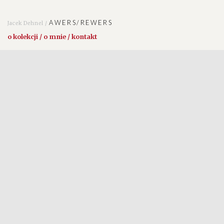
AWERS/REWERS
Jacek Dehnel /
o kolekcji / o mnie / kontakt