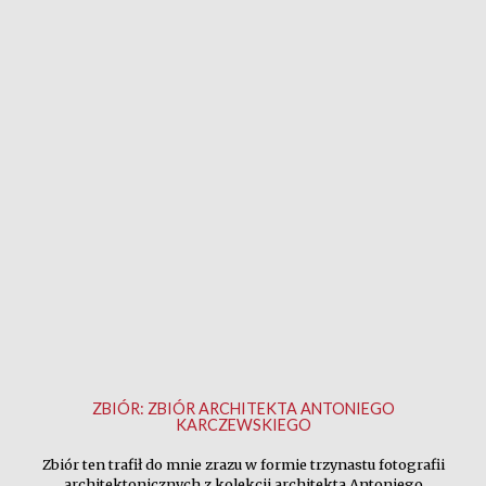
ZBIÓR:
ZBIÓR ARCHITEKTA ANTONIEGO
KARCZEWSKIEGO
Zbiór ten trafił do mnie zrazu w formie trzynastu fotografii
architektonicznych z kolekcji architekta Antoniego