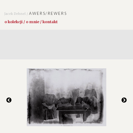
AWERS/REWERS
Jacek Dehnel /
o kolekcji / o mnie / kontakt