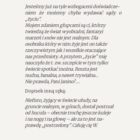
Jesteśmy już na tyle wzbogaceni doświadcze-
niem że możemy chyba wydawać sądy o
„życiu”.
Mojem zdaniem głupcami są ci, którzy
twierdzą że świat wyobraźni, fantazyi
marzeń i snów nie jest realnym. Dla
osobnika który w nim żyje jest on także
rzeczywistym jak i wszelkie otaczające
nas przedmioty. A przytem „życie” mię
nauczyło że t. zw. szczęście w tym tylko
świecie spotkać można. Reszta jest
nudna, banalna, a nawet trywialna…
Nie prawda, Pani Janino?….
Dopisek inną ręką:
Mefisto, żyjący w świecie ułudy, na
gruncie realnym, w górach, dostał postrzał
od hucuła – obecnie trochę jeszcze kuleje
i na nogę i na głowę – ale za to jest na-
prawdę „postrzelony”. Całuję cię W.