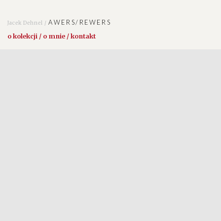
AWERS/REWERS
Jacek Dehnel /
o kolekcji / o mnie / kontakt