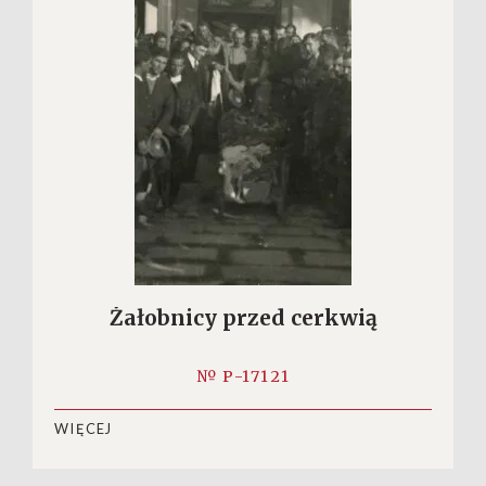
Żałobnicy przed cerkwią
№ P-17121
WIĘCEJ