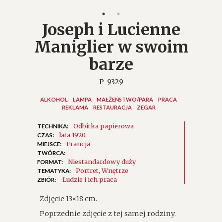
Joseph i Lucienne
Maniglier w swoim
barze
P-9329
ALKOHOL
LAMPA
MAŁŻEŃSTWO/PARA
PRACA
REKLAMA
RESTAURACJA
ZEGAR
Odbitka papierowa
TECHNIKA:
lata 1920.
CZAS:
Francja
MIEJSCE:
TWÓRCA:
Niestandardowy duży
FORMAT:
Portret
Wnętrze
TEMATYKA:
Ludzie i ich praca
ZBIÓR:
Zdjęcie 13×18 cm.
Poprzednie zdjęcie z tej samej rodziny.