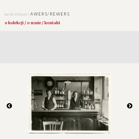
AWERS/REWERS
Jacek Dehnel /
o kolekcji / o mnie / kontakt