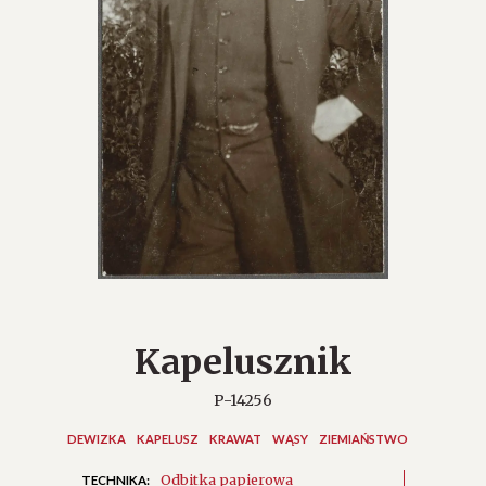
Kapelusznik
P-14256
DEWIZKA
KAPELUSZ
KRAWAT
WĄSY
ZIEMIAŃSTWO
Odbitka papierowa
TECHNIKA: