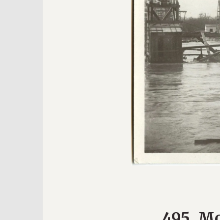
495. M