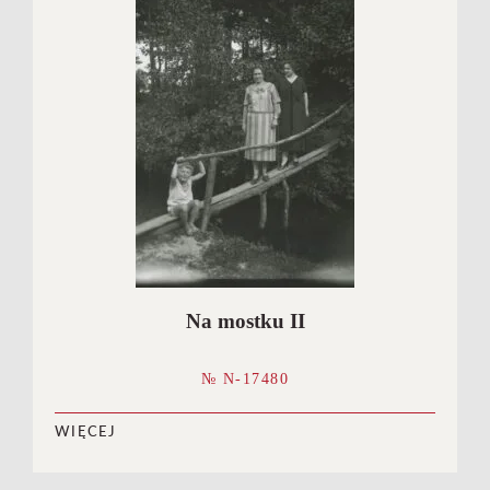
Na mostku II
№ N-17480
WIĘCEJ