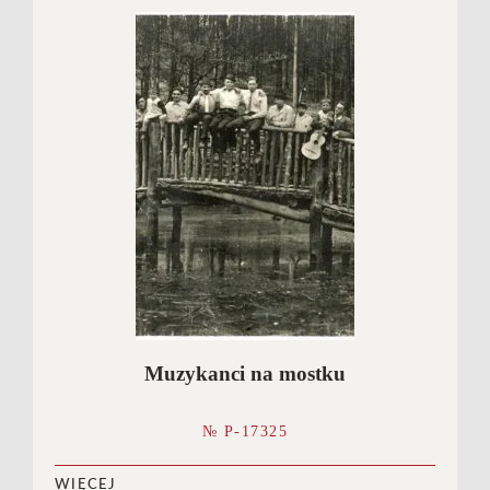
Muzykanci na mostku
№ P-17325
WIĘCEJ