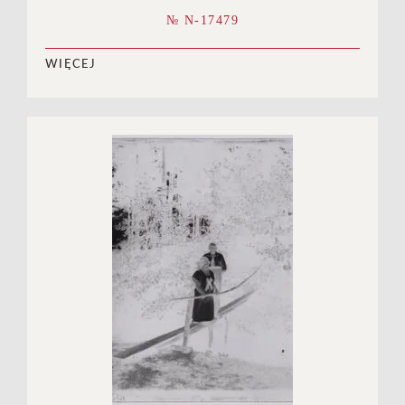
№ N-17479
WIĘCEJ