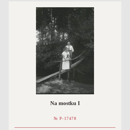
Na mostku I
№ P-17478