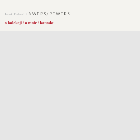
AWERS/REWERS
Jacek Dehnel /
o kolekcji / o mnie / kontakt