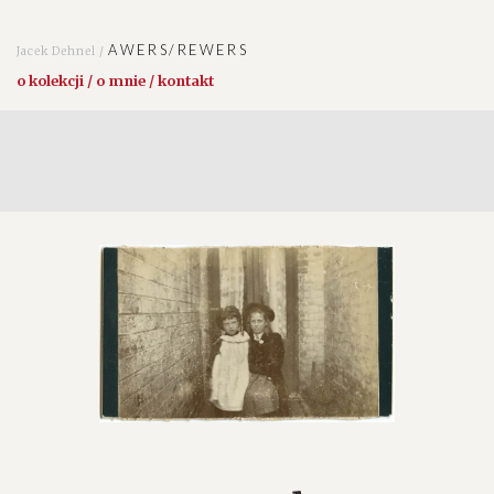
AWERS/REWERS
Jacek Dehnel /
o kolekcji / o mnie / kontakt