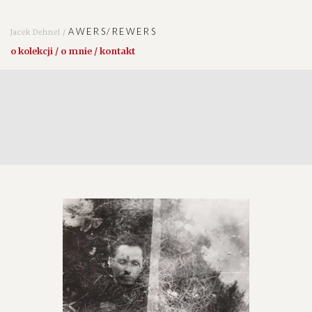
AWERS/REWERS
Jacek Dehnel /
o kolekcji / o mnie / kontakt