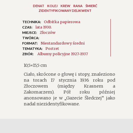
DENAT
KOLEJ
KREW
RANA
ŚMIERĆ
ZIDENTYFIKOWANY DELIKWENT
Odbitka papierowa
TECHNIKA:
lata 1930.
CZAS:
Złoczów
MIEJSCE:
TWÓRCA:
Niestandardowy średni
FORMAT:
Portret
TEMATYKA:
Albumy policyjne 1927-1937
ZBIÓR:
10,5×15,5 cm
Ciało, skrócone o głowę i stopy, znaleziono
na torach 17 stycznia 1936 roku pod
Złoczowem (między Krasnem a
Zakomarzem). Pół roku później
anonsowano je w „Gazecie Śledczej” jako
nadal niezidentyfikowane.