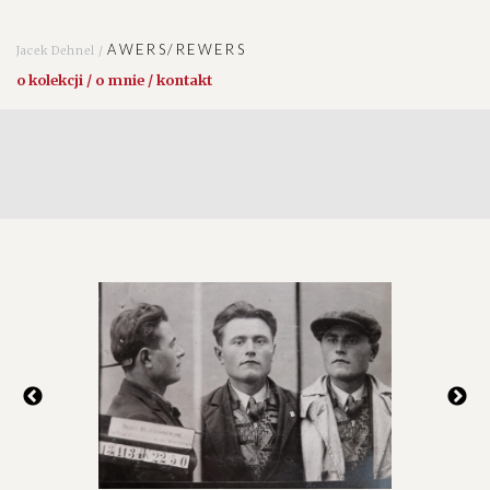
AWERS/REWERS
Jacek Dehnel /
o kolekcji / o mnie / kontakt