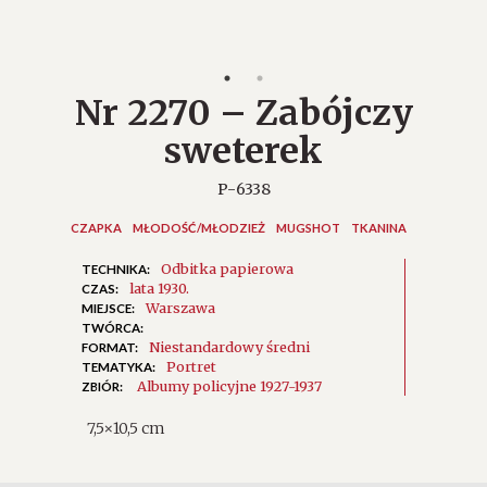
Nr 2270 – Zabójczy
sweterek
P-6338
CZAPKA
MŁODOŚĆ/MŁODZIEŻ
MUGSHOT
TKANINA
Odbitka papierowa
TECHNIKA:
lata 1930.
CZAS:
Warszawa
MIEJSCE:
TWÓRCA:
Niestandardowy średni
FORMAT:
Portret
TEMATYKA:
Albumy policyjne 1927-1937
ZBIÓR:
7,5×10,5 cm