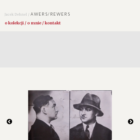
AWERS/REWERS
Jacek Dehnel /
o kolekcji / o mnie / kontakt
i w
italu,
ie", nr
.