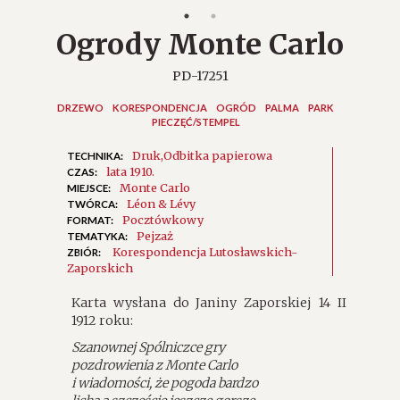
Ogrody Monte Carlo
PD-17251
DRZEWO
KORESPONDENCJA
OGRÓD
PALMA
PARK
PIECZĘĆ/STEMPEL
Druk
Odbitka papierowa
TECHNIKA:
lata 1910.
CZAS:
Monte Carlo
MIEJSCE:
Léon & Lévy
TWÓRCA:
Pocztówkowy
FORMAT:
Pejzaż
TEMATYKA:
Korespondencja Lutosławskich-
ZBIÓR:
Zaporskich
Karta wysłana do Janiny Zaporskiej 14 II
1912 roku:
Szanownej Spólniczce gry
pozdrowienia z Monte Carlo
i wiadomości, że pogoda bardzo