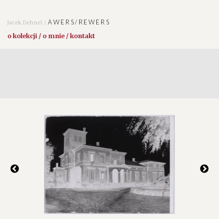
AWERS/REWERS
Jacek Dehnel /
o kolekcji / o mnie / kontakt