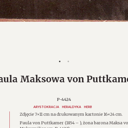
aula Maksowa von Puttkam
P-4424
ARYSTOKRACJA
HERALDYKA
HERB
Zdjęcie 7×11 cm na drukowanym kartonie 16×24 cm.
Paula von Puttkamer (1854 – ), żona barona Maksa v