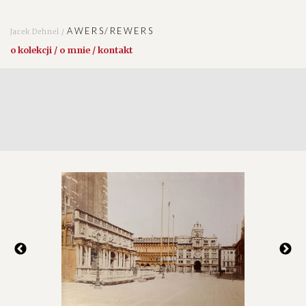
AWERS/REWERS
Jacek Dehnel /
o kolekcji / o mnie / kontakt