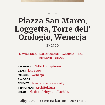
Piazza San Marco,
Loggetta, Torre dell’
Orologio, Wenecja
P-6590
DZWONNICA
KOLOROWANIE
LATARNIA
PLAC
RENESANS
ZEGAR
Odbitka papierowa
TECHNIKA:
lata 1880.
CZAS:
Wenecja
MIEJSCE:
TWÓRCA:
Niestandardowy duży
FORMAT:
Architektura
TEMATYKA:
Zbiór rodziny Gundlachów
ZBIÓR:
Zdjęcie 20×25,5 cm na kartonie 28×37 cm