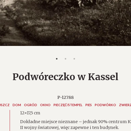
Podwóreczko w Kassel
P-12788
USZCZ
DOM
OGRÓD
OKNO
PIECZĘĆ/STEMPEL
PIES
PODWÓRKO
ZWIER
12×17,5 cm
Dokładne miejsce nieznane – jednak 90% centrum Kas
II wojny światowej, więc zapewne i ten budynek.