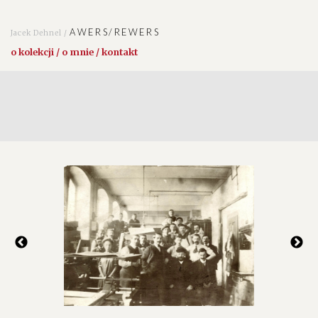
AWERS/REWERS
Jacek Dehnel /
o kolekcji / o mnie / kontakt