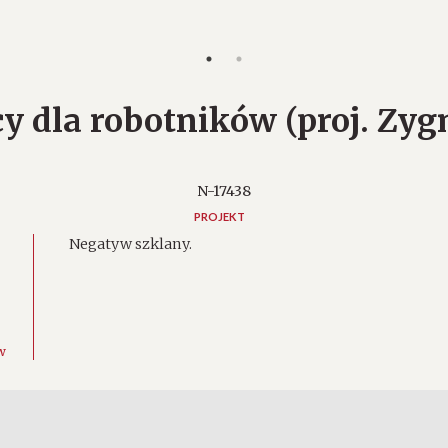
icy dla robotników (proj. Zy
N-17438
PROJEKT
Negatyw szklany.
w