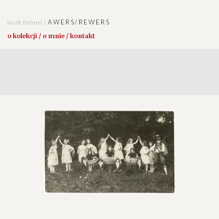
AWERS/REWERS
Jacek Dehnel /
o kolekcji / o mnie / kontakt