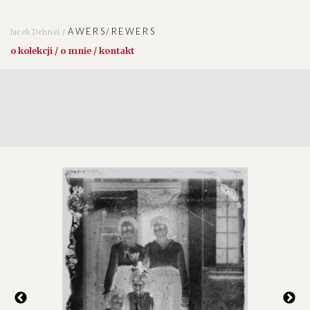
AWERS/REWERS
Jacek Dehnel /
o kolekcji / o mnie / kontakt