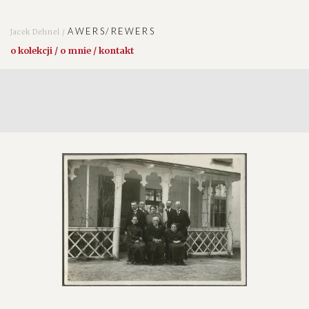
AWERS/REWERS
Jacek Dehnel /
o kolekcji / o mnie / kontakt