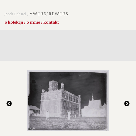
AWERS/REWERS
Jacek Dehnel /
o kolekcji / o mnie / kontakt