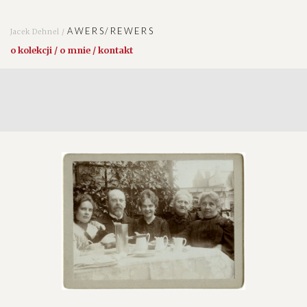
AWERS/REWERS
Jacek Dehnel /
o kolekcji / o mnie / kontakt