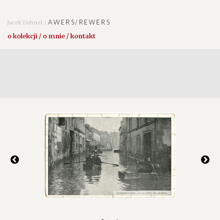
AWERS/REWERS
Jacek Dehnel /
o kolekcji / o mnie / kontakt