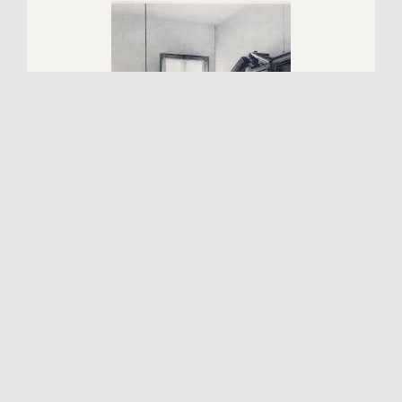
Apteka
№ PD-2346
WIĘCEJ