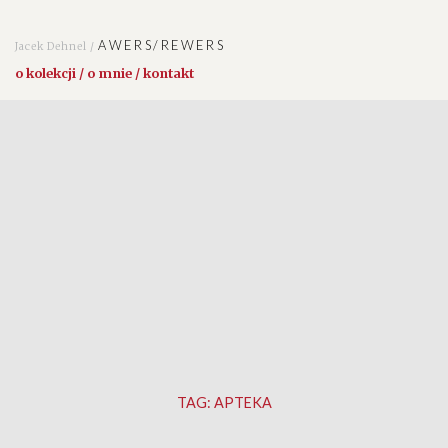
AWERS/REWERS
Jacek Dehnel /
o kolekcji / o mnie / kontakt
TAG:
APTEKA