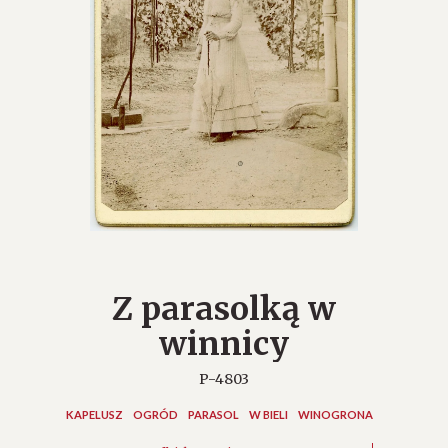
Z parasolką w
winnicy
P-4803
KAPELUSZ
OGRÓD
PARASOL
W BIELI
WINOGRONA