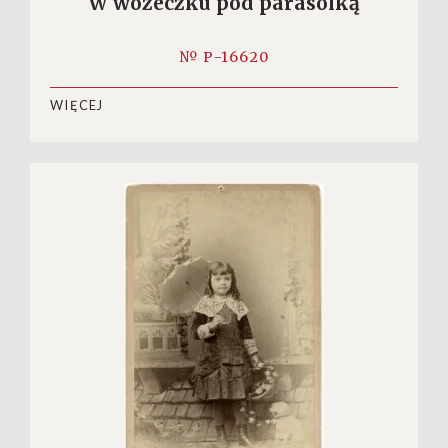
W wózeczku pod parasolką
№ P-16620
WIĘCEJ