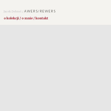
AWERS/REWERS
Jacek Dehnel /
o kolekcji / o mnie / kontakt