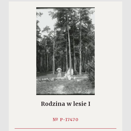
Rodzina w lesie I
№ P-17470