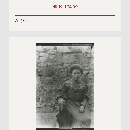
№ N-17469
WIĘCEJ