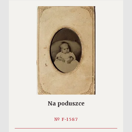
Na poduszce
№ F-1587