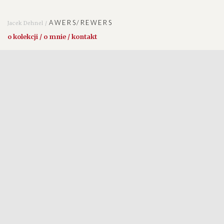
AWERS/REWERS
Jacek Dehnel /
o kolekcji / o mnie / kontakt