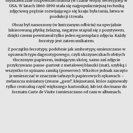
błyskawicznie rozpowszechniona (w czasie Wojny Secesyjnej) w
USA. W latach 1860-1890 stała się najpopularniejszą techniką
zdjęciową prężnie rozwijającego się kraju: była tania, łatwa w
produkcji i trwała.
Obraz był nanoszony (w lustrzanym odbiciu) na specjalnie
lakierowaną płytkę żelazną, negatyw stapiał się z pozytywem,
dzięki czemu powstawał tylko jeden egzemplarz zdjęcia. Każdy
ferrotyp jest zatem unikatem.
Z początku ferrotypy, podobnie jak ambrotypy, umieszczano w
oprawach typu dagerotypowego, czyli skrzyneczkach obitych
tłoczonym papierem, imitującym skórę, samo zaś zdjęcie
przykrywano passe-partout z metalowej blaszki (mat), szybką i
wszystko to spinano ramką (preserver). Wkrótce jednak zaczęto
je umieszczać w znacznie tańszych papierowych rękawach –
zwłaszcza miniatury (zwane „gem”, klejnotami, które zajmowały
tylko centralną część większego kartonika), lub też docinano do
formatu Carte de Visite i umieszczano od razu w albumach.