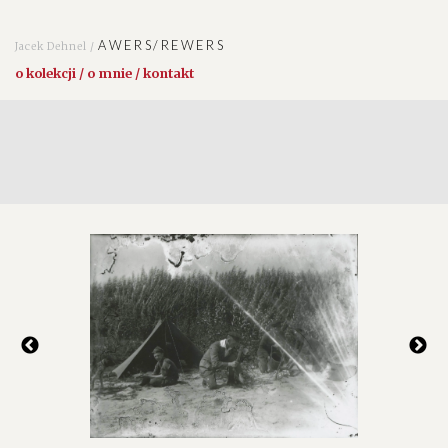
AWERS/REWERS
Jacek Dehnel /
o kolekcji / o mnie / kontakt