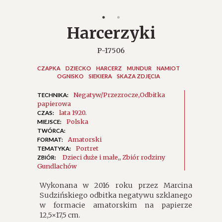
Harcerzyki
P-17506
CZAPKA
DZIECKO
HARCERZ
MUNDUR
NAMIOT
OGNISKO
SIEKIERA
SKAZA ZDJĘCIA
Negatyw/Przezrocze
Odbitka
TECHNIKA:
papierowa
lata 1920.
CZAS:
Polska
MIEJSCE:
TWÓRCA:
Amatorski
FORMAT:
Portret
TEMATYKA:
Dzieci duże i małe
,
Zbiór rodziny
ZBIÓR:
Gundlachów
Wykonana w 2016 roku przez Marcina
Sudzińskiego odbitka negatywu szklanego
w formacie amatorskim na papierze
12,5×17,5 cm.