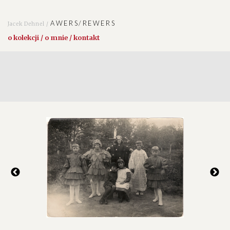
AWERS/REWERS
Jacek Dehnel /
o kolekcji / o mnie / kontakt