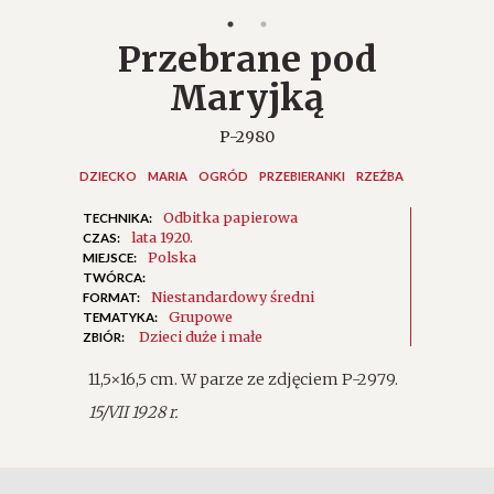
Przebrane pod
Maryjką
P-2980
DZIECKO
MARIA
OGRÓD
PRZEBIERANKI
RZEŹBA
Odbitka papierowa
TECHNIKA:
lata 1920.
CZAS:
Polska
MIEJSCE:
TWÓRCA:
Niestandardowy średni
FORMAT:
Grupowe
TEMATYKA:
Dzieci duże i małe
ZBIÓR:
11,5×16,5 cm. W parze ze zdjęciem P-2979.
15/VII 1928 r.