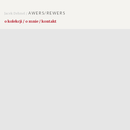
AWERS/REWERS
Jacek Dehnel /
o kolekcji / o mnie / kontakt