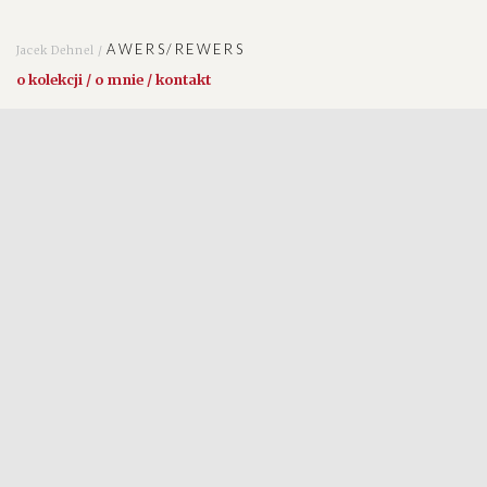
AWERS/REWERS
Jacek Dehnel /
o kolekcji / o mnie / kontakt