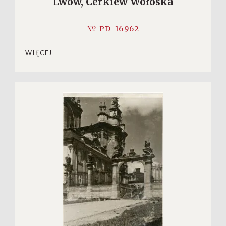
Lwów, Cerkiew Wołoska
№ PD-16962
WIĘCEJ