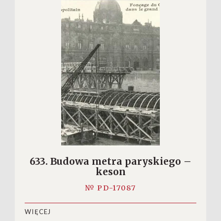
633. Budowa metra paryskiego –
keson
№ PD-17087
WIĘCEJ