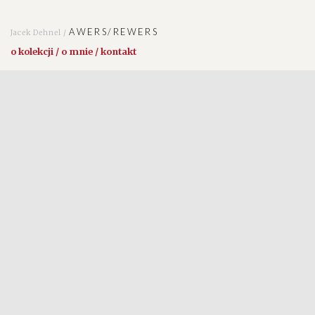
AWERS/REWERS
Jacek Dehnel /
o kolekcji / o mnie / kontakt