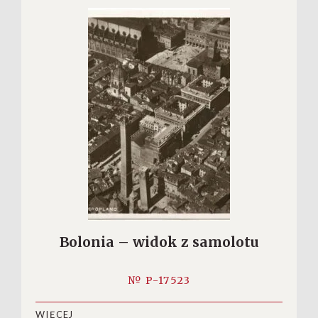
Bolonia – widok z samolotu
№ P-17523
WIĘCEJ