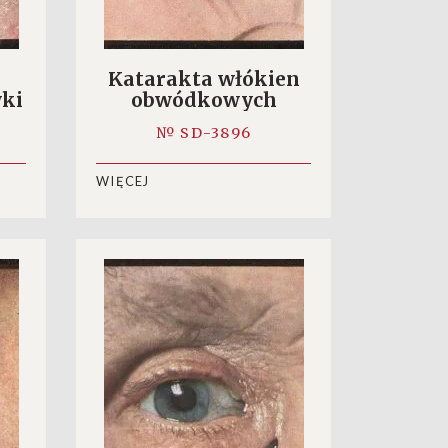
Katarakta włókien
wki
obwódkowych
iej
№ SD-3896
WIĘCEJ