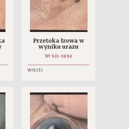
ka
Przetoka łzowa w
y
wyniku urazu
czaszki
№ SD-3892
WIĘCEJ