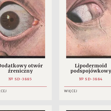
Dodatkowy otwór
Lipodermoid
źreniczny
podspojówkow
№ SD-3885
№ SD-3884
ĘCEJ
WIĘCEJ