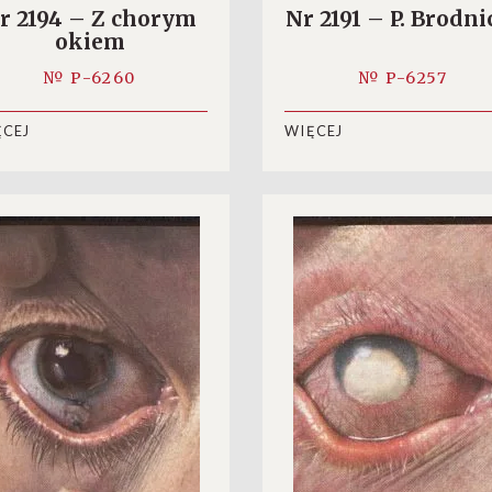
r 2194 – Z chorym
Nr 2191 – P. Brodni
okiem
№ P-6260
№ P-6257
ĘCEJ
WIĘCEJ