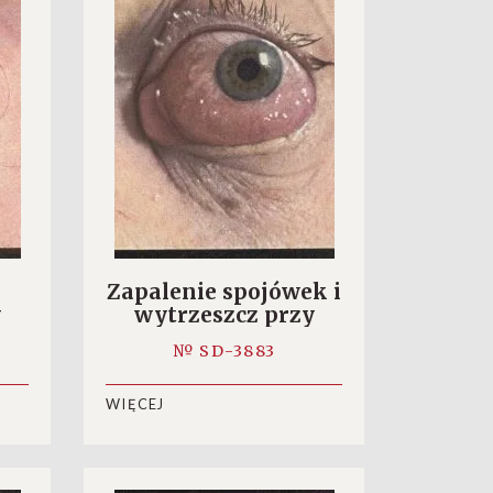
Zapalenie spojówek i
y
wytrzeszcz przy
zapaleniu okostnej
№ SD-3883
oczodołu
WIĘCEJ