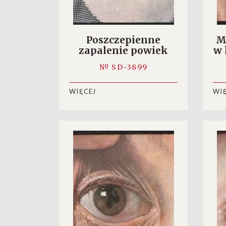
Poszczepienne
M
zapalenie powiek
w 
№ SD-3899
WIĘCEJ
WI