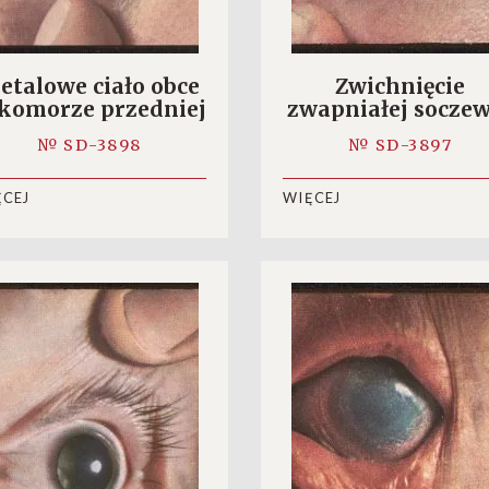
etalowe ciało obce
Zwichnięcie
komorze przedniej
zwapniałej socze
oka
do komory przedn
№ SD-3898
№ SD-3897
oka
ĘCEJ
WIĘCEJ