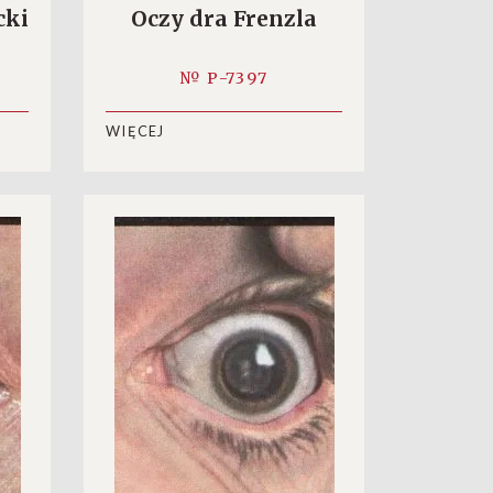
cki
Oczy dra Frenzla
№ P-7397
WIĘCEJ