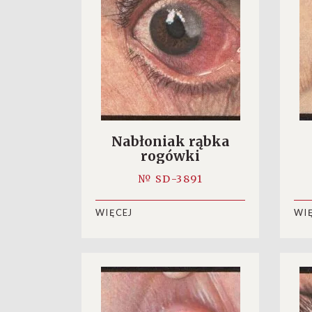
Nabłoniak rąbka
rogówki
№ SD-3891
WIĘCEJ
WI