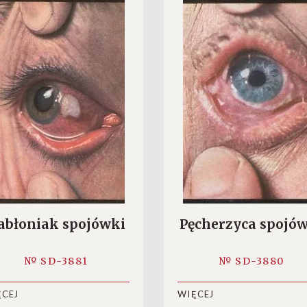
abłoniak spojówki
Pęcherzyca spojó
№ SD-3881
№ SD-3880
ĘCEJ
WIĘCEJ