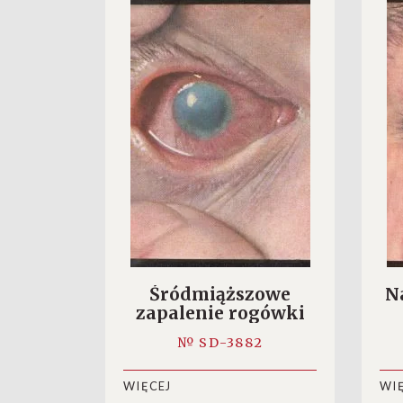
Śródmiąższowe
N
zapalenie rogówki
№ SD-3882
WIĘCEJ
WI