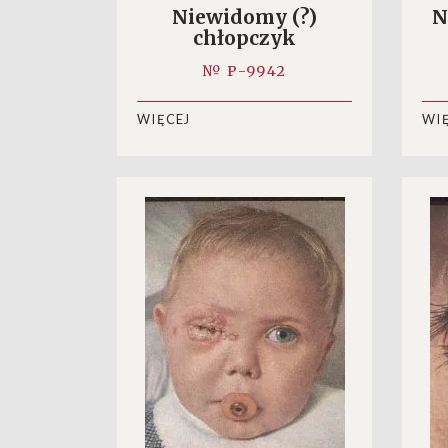
Niewidomy (?)
N
chłopczyk
№ P-9942
WIĘCEJ
WI