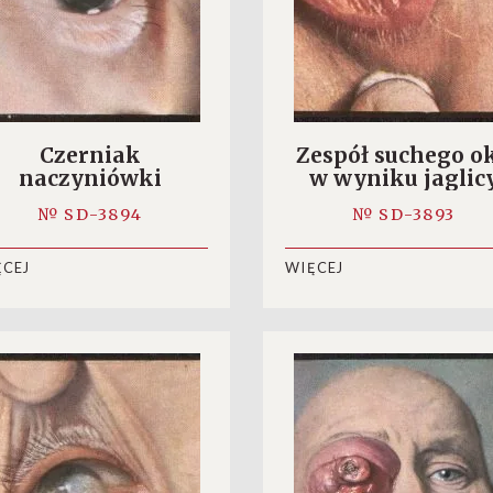
Czerniak
Zespół suchego o
naczyniówki
w wyniku jaglic
№ SD-3894
№ SD-3893
ĘCEJ
WIĘCEJ