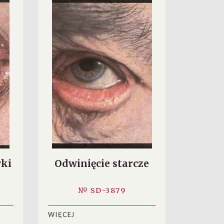
wki
Odwinięcie starcze
№ SD-3879
WIĘCEJ