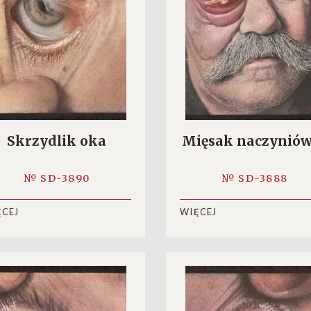
Skrzydlik oka
Mięsak naczyniów
№ SD-3890
№ SD-3888
ĘCEJ
WIĘCEJ